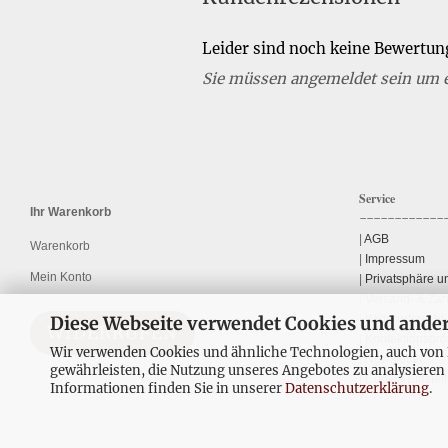
Leider sind noch keine Bewertung
Sie müssen angemeldet sein um 
Service
Ihr Warenkorb
------------
|
AGB
Warenkorb
|
Impressum
Mein Konto
|
Privatsphäre u
|
Versand- & Za
Diese Webseite verwendet Cookies und ande
|
Widerrufsrecht 
WIDERRUFEN
|
Konfektionsgröß
Wir verwenden Cookies und ähnliche Technologien, auch von D
|
Newsletter
gewährleisten, die Nutzung unseres Angebotes zu analysieren
|
Cookie Einstel
Informationen finden Sie in unserer
Datenschutzerklärung
.