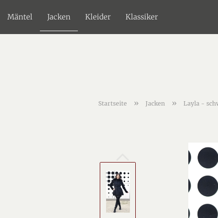
Mäntel
Jacken
Kleider
Klassiker
»
»
Startseite
Jacken
Layla - sc