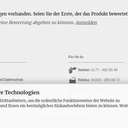
en vorhanden. Seien Sie der Erste, der das Produkt bewertet
eine Bewertung abgeben zu können.
Anmelden
Für Sie da
--------------
----------------------------
Telefon
: 0177 - 482 85 96
nd Datenschutz
Telefax
: 03320 - 385 08 72
hlungsbedingungen
E-Mail
:
info@boehmmode-shop
re Technologien
& Widerrufsformular
e ermitteln
________________
rittanbietern, um die ordentliche Funktionsweise der Website zu
Kontakt
|
Callback Service
 und Ihnen ein bestmögliches Einkaufserlebnis bieten zu können. Weit
lungen
© Copyright 2025 BÖHM MODE