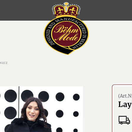
hwarz
(Art.N
Lay