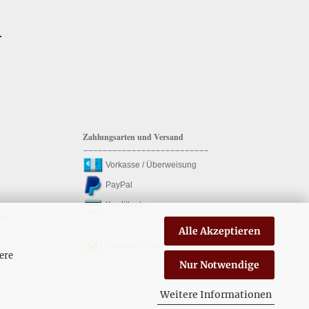
.
Zahlungsarten und Versand
--------------------------
Vorkasse / Überweisung
PayPal
Kreditkarte
.de
________________
Alle Akzeptieren
Deutsche Post
ere
Nur Notwendige
Weitere Informationen