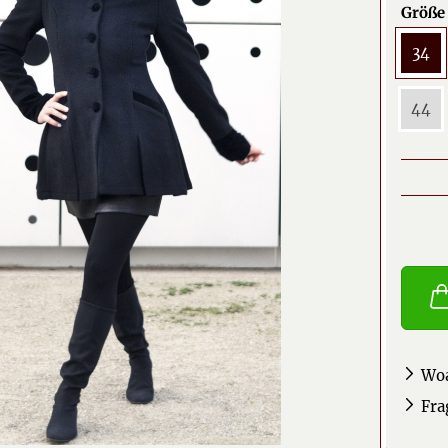
Größe 
34
44
Woa
Fra